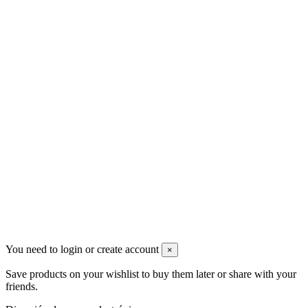
Video-tutoriales
¿No tienes claro lo que necesitas? Tu asesor
Contact us
Ferretero Online
C/ Groenlandia, 4 Nave 7
+34 91 5027330
info@ferreteronline.com
Newsletter
Puede darse de baja en cualquier momento. Para ello, consulte
nuestra información de contacto en el aviso legal.
You need to login or create account
×
Save products on your wishlist to buy them later or share with your
friends.