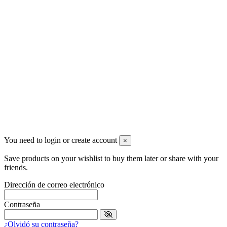
C/ Groenlandia, 4 Nave 7
+34 91 5027330
info@ferreteronline.com
Newsletter
Puede darse de baja en cualquier momento. Para ello, consulte
nuestra información de contacto en el aviso legal.
You need to login or create account
×
Save products on your wishlist to buy them later or share with your
friends.
Dirección de correo electrónico
Contraseña
¿Olvidó su contraseña?