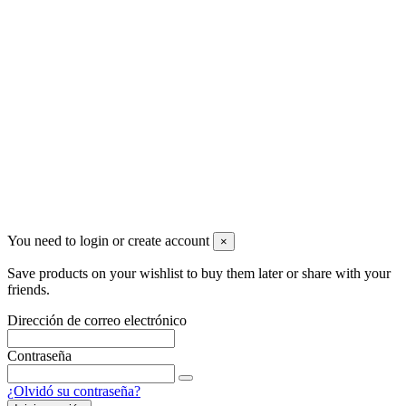
Ferretero Online
C/ Groenlandia, 4 Nave 7
+34 91 5027330
info@ferreteronline.com
Newsletter
Puede darse de baja en cualquier momento. Para ello, consulte
nuestra información de contacto en el aviso legal.
You need to login or create account
×
Save products on your wishlist to buy them later or share with your
friends.
Dirección de correo electrónico
Contraseña
¿Olvidó su contraseña?